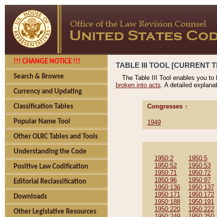
!!! CHANGE NOTICE !!!
TABLE III TOOL [CURRENT T
Search & Browse
The Table III Tool enables you to
broken into acts
. A detailed explana
Currency and Updating
Congresses ↑
Classification Tables
Popular Name Tool
1949
Other OLRC Tables and Tools
Understanding the Code
1950:2
1950:5
1950:52
1950:53
Positive Law Codification
1950:71
1950:72
1950:96
1950:97
Editorial Reclassification
1950:136
1950:137
1950:171
1950:172
Downloads
1950:188
1950:191
1950:220
1950:222
Other Legislative Resources
1950:249
1950:250