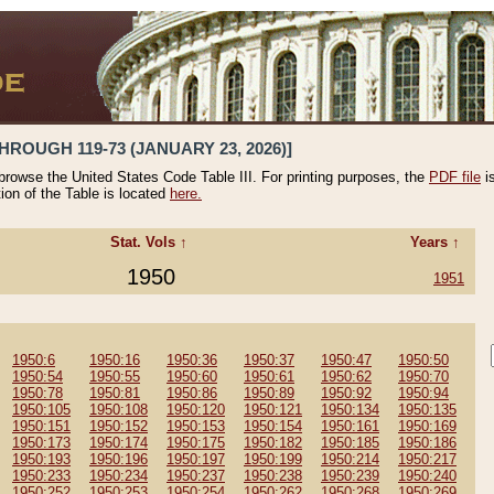
HROUGH 119-73 (JANUARY 23, 2026)]
 browse the United States Code Table III. For printing purposes, the
PDF file
i
tion of the Table is located
here.
Stat. Vols ↑
Years ↑
1950
1951
1950:6
1950:16
1950:36
1950:37
1950:47
1950:50
1950:54
1950:55
1950:60
1950:61
1950:62
1950:70
1950:78
1950:81
1950:86
1950:89
1950:92
1950:94
1950:105
1950:108
1950:120
1950:121
1950:134
1950:135
1950:151
1950:152
1950:153
1950:154
1950:161
1950:169
1950:173
1950:174
1950:175
1950:182
1950:185
1950:186
1950:193
1950:196
1950:197
1950:199
1950:214
1950:217
1950:233
1950:234
1950:237
1950:238
1950:239
1950:240
1950:252
1950:253
1950:254
1950:262
1950:268
1950:269