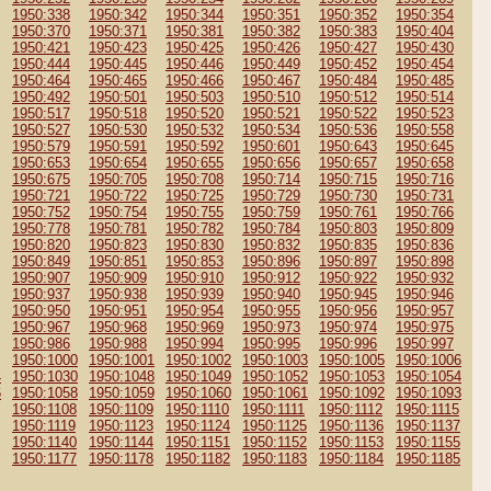
1950:338
1950:342
1950:344
1950:351
1950:352
1950:354
1950:370
1950:371
1950:381
1950:382
1950:383
1950:404
1950:421
1950:423
1950:425
1950:426
1950:427
1950:430
1950:444
1950:445
1950:446
1950:449
1950:452
1950:454
1950:464
1950:465
1950:466
1950:467
1950:484
1950:485
1950:492
1950:501
1950:503
1950:510
1950:512
1950:514
1950:517
1950:518
1950:520
1950:521
1950:522
1950:523
1950:527
1950:530
1950:532
1950:534
1950:536
1950:558
1950:579
1950:591
1950:592
1950:601
1950:643
1950:645
1950:653
1950:654
1950:655
1950:656
1950:657
1950:658
1950:675
1950:705
1950:708
1950:714
1950:715
1950:716
1950:721
1950:722
1950:725
1950:729
1950:730
1950:731
1950:752
1950:754
1950:755
1950:759
1950:761
1950:766
1950:778
1950:781
1950:782
1950:784
1950:803
1950:809
1950:820
1950:823
1950:830
1950:832
1950:835
1950:836
1950:849
1950:851
1950:853
1950:896
1950:897
1950:898
1950:907
1950:909
1950:910
1950:912
1950:922
1950:932
1950:937
1950:938
1950:939
1950:940
1950:945
1950:946
1950:950
1950:951
1950:954
1950:955
1950:956
1950:957
1950:967
1950:968
1950:969
1950:973
1950:974
1950:975
1950:986
1950:988
1950:994
1950:995
1950:996
1950:997
1950:1000
1950:1001
1950:1002
1950:1003
1950:1005
1950:1006
4
1950:1030
1950:1048
1950:1049
1950:1052
1950:1053
1950:1054
6
1950:1058
1950:1059
1950:1060
1950:1061
1950:1092
1950:1093
1950:1108
1950:1109
1950:1110
1950:1111
1950:1112
1950:1115
1950:1119
1950:1123
1950:1124
1950:1125
1950:1136
1950:1137
1950:1140
1950:1144
1950:1151
1950:1152
1950:1153
1950:1155
1950:1177
1950:1178
1950:1182
1950:1183
1950:1184
1950:1185