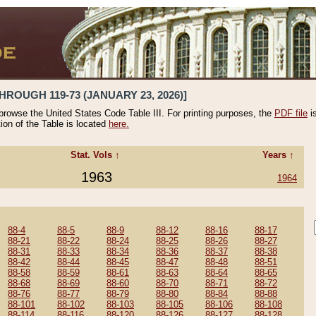
HROUGH 119-73 (JANUARY 23, 2026)]
 browse the United States Code Table III. For printing purposes, the
PDF file
i
tion of the Table is located
here.
Stat. Vols ↑
Years ↑
1963
1964
88-4
88-5
88-9
88-12
88-16
88-17
88-21
88-22
88-24
88-25
88-26
88-27
88-31
88-33
88-34
88-36
88-37
88-38
88-42
88-44
88-45
88-47
88-48
88-51
88-58
88-59
88-61
88-63
88-64
88-65
88-68
88-69
88-60
88-70
88-71
88-72
88-76
88-77
88-79
88-80
88-84
88-88
88-101
88-102
88-103
88-105
88-106
88-108
88-114
88-116
88-120
88-126
88-127
88-128